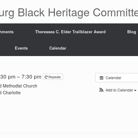
urg Black Heritage Committ
hments
Thereasea C. Elder Trailblazer Award
Blog
Events
Calendar
:30 pm – 7:30 pm
Repeats
Calendar
ed Methodist Church
Add to Calendar
 Charlotte