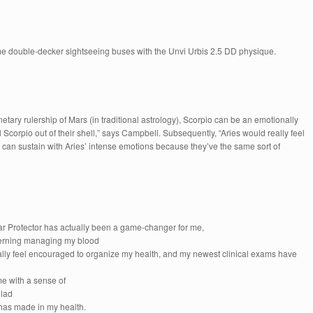
e double-decker sightseeing buses with the Unvi Urbis 2.5 DD physique.
ary rulership of Mars (in traditional astrology), Scorpio can be an emotionally
l Scorpio out of their shell,” says Campbell. Subsequently, “Aries would really feel
 can sustain with Aries’ intense emotions because they’ve the same sort of
 Protector has actually been a game-changer for me,
ncerning managing my blood
really feel encouraged to organize my health, and my newest clinical exams have
me with a sense of
glad
 has made in my health.