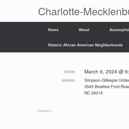
Skip
Charlotte-Mecklenb
to
content
Home
About
Accomplis
Historic African American Neighborhoods
March 6, 2024 @ 6
WHEN:
Simpson-Gillespie Unit
WHERE:
3545 Beatties Ford Road
NC 28216
Posted in .