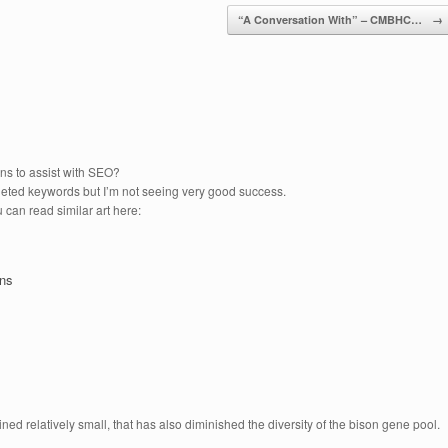
“A Conversation With” – CMBHC…
→
ns to assist with SEO?
argeted keywords but I’m not seeing very good success.
 can read similar art here:
ons
d relatively small, that has also diminished the diversity of the bison gene pool.