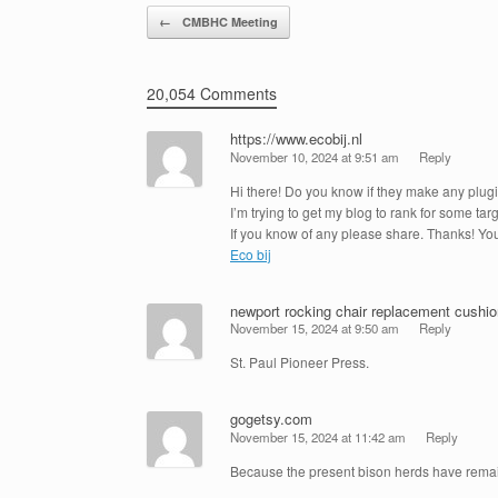
Post navigation
←
CMBHC Meeting
20,054 Comments
https://www.ecobij.nl
November 10, 2024 at 9:51 am
Reply
Hi there! Do you know if they make any plugi
I’m trying to get my blog to rank for some t
If you know of any please share. Thanks! You
Eco bij
newport rocking chair replacement cushi
November 15, 2024 at 9:50 am
Reply
St. Paul Pioneer Press.
gogetsy.com
November 15, 2024 at 11:42 am
Reply
Because the present bison herds have remaine