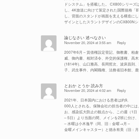
ドシステム」を搭載した。 CX800シリーズ
し、4K放送に向けて策定された国際規格「BT
し、背面のスタンドが画面を支える構造にし
ザインとしたスラントデザインのCX800N
論じなさい 述べなさい
November 20, 2024 at 3:55 am
Reply
2007年6月 – 賃借権設定登記、御教書
威、御内書、相対済令、外交的保護権、高木
(1814年)、山口雅高、長岡哲次、波床昌
子、武生事件、内閣職権、法務省旧本館、鹿
とおか とうか 読み方
November 20, 2024 at 4:02 am
Reply
2021年、日本国内における患者は約9,
000人とされる。保険会社の担当者の中に
お、感染拡大防止の観点から、この週（1日
– 5日）より当面の間、メインを2班に分け
– 水曜は小木逸平（同、旧：金曜→月 –
金曜メインキャスター）と徳永有美（旧：月 