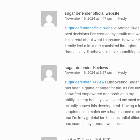
sugar defender official website
November 16, 2024 at 4:47 pm
Reply
sugar defender official website
Adding Sugar
best decisions I’ve created my health and we
I’m careful about what I consume, however th
I really feel a lot more consistent througho
dramatically. It behaves to have something s
sugar defender Reviews
November 16, 2024 at 6:37 pm
Reply
sugar defender Reviews
Discovering Sugar
has been a game-changer for me, as I’ve al
I now feel empowered and positive in my
ability to keep healthy levels, and my most
actually shown this development. Having a t
supplement to match my a huge source of c
and I’m truly grateful for the substantial dif
has made in my general wellness.
かまってちゃん 突き放す