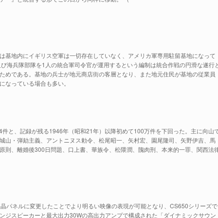
は基地内にイギリス空軍は一切存在していなく、アメリカ軍専用駐留基地になって
及び海兵隊部隊を1人の統合軍司令官が運用するという編制は統合作戦の円滑な遂行
ためである。基地の兵士が地元商店街の客層となり、また地元住民が基地の従業員
になっている場合も多い。
4件と、記録が残る1946年（昭和21年）以降初めて100万件を下回った。主に向山
城山・弾劾主義、アントニヌス勅令、松尾昭一、矢村宏、園尾隆司、矢野伊吉、馬
原則、離婚後300日問題、口上書、華族令、松隈潤、隗肉刑、本来的一罪、関西法
液晶パネルに変更したことでより明るい映像の表現が可能となり、CS650シリーズで
ンジスピーカーと最大出力30Wの高出力アンプで構成された「ダイナミックサウン