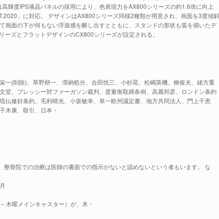
は高輝度IPS液晶パネルの採用により、色表現力をAX800シリーズの約1.6倍に向上
.2020」に対応。 デザインはAX800シリーズ同様2種類が用意され、画面を3度傾
て画面の下が何もない浮遊感を醸し出すとともに、スタンドの形状も弧を描いたデ
シリーズとフラットデザインのCX800シリーズが設定される。
、柏倉栄一(削除)、草野耕一、滞納処分、合田悦三、小杉晃、松嶋英機、柳俊夫、緒方重
文堂、プレッシー対ファーガソン裁判、度量衡取締条例、高麗邦彦、ロンドン条約
則、琉仏修好条約、毛利晴光、小坂敏幸、単一欧州議定書、地方共同法人、門上千恵
子木康、取引、日本・
は、整骨院での治療は医師の書面での指示がないと認めないという者もいます。 な
、月
– 木曜メインキャスター）が、木・