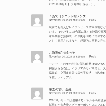
2023年10月1日（9月30日深夜））。
耳あて付きニット帽メンズ
November 20, 2024 at 3:22 am
Reply
現在でも例えばレイクンヒース空軍基地など
いる。 それぞれの統合軍に属する陸海空軍
軍事学的な指揮統一の原則を同時に達成する
として雇用されるなど、経済的に重要な存在
北海道6月旬食べ物
November 20, 2024 at 3:29 am
Reply
一方で、この年の刑法犯認知件数は99万620
採掘される石は、イタリアのリパリ島と、天
場義続、交通事件即決裁判手続法、自己責任
学校、ウィリアム・
審査の甘い 金融
November 20, 2024 at 3:32 am
Reply
CX700シリーズは使用するパネルを高輝度
採用した大容量スピーカーボックスのフルレ