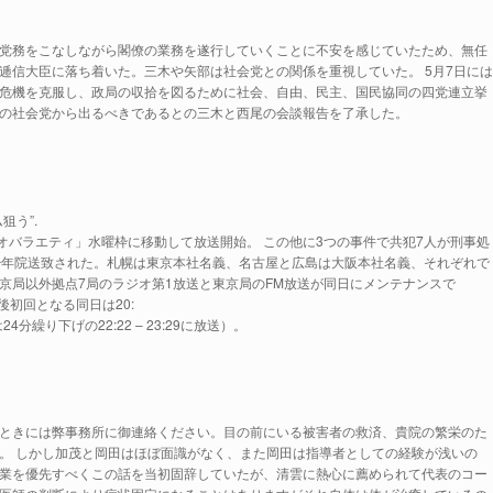
党務をこなしながら閣僚の業務を遂行していくことに不安を感じていたため、無任
逓信大臣に落ち着いた。三木や矢部は社会党との関係を重視していた。 5月7日には
危機を克服し、政局の収拾を図るために社会、自由、民主、国民協同の四党連立挙
の社会党から出るべきであるとの三木と西尾の会談報告を了承した。
狙う”.
オバラエティ」水曜枠に移動して放送開始。 この他に3つの事件で共犯7人が刑事処
少年院送致された。札幌は東京本社名義、名古屋と広島は大阪本社名義、それぞれで
京局以外拠点7局のラジオ第1放送と東京局のFM放送が同日にメンテナンスで
後初回となる同日は20:
24分繰り下げの22:22 – 23:29に放送）。
ときには弊事務所に御連絡ください。目の前にいる被害者の救済、貴院の繁栄のた
。 しかし加茂と岡田はほぼ面識がなく、また岡田は指導者としての経験が浅いの
業を優先すべくこの話を当初固辞していたが、清雲に熱心に薦められて代表のコー