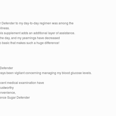
 Defender to my day-to-day regimen was among the
llness.
is supplement adds an additional layer of assistance.
ut the day, and my yearnings have decreased
o basic that makes such a huge difference!
 Defender
ways been vigilant concerning managing my blood glucose levels.
 recent medical examination have
rustworthy
onvenience,
ference Sugar Defender