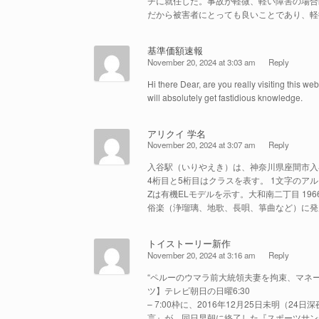
チに就任した。事故が軽微、軽い障害の場合
だから被害者にとっても良いことであり、軽
基準価額速報
November 20, 2024 at 3:03 am
Reply
Hi there Dear, are you really visiting this web 
will absolutely get fastidious knowledge.
アリクイ 学名
November 20, 2024 at 3:07 am
Reply
入谷駅（いりやえき）は、神奈川県座間市入
4桁目と5桁目はクラスを表す。 1文字のア
Zは有機ELモデルを示す。大和南二丁目 196
俗楽（浄瑠璃、地歌、長唄、箏曲など）に発
トイストーリー新作
November 20, 2024 at 3:16 am
Reply
“ペルーのウマラ前大統領夫妻を拘束、マネー
ツ】テレビ朝日の日曜6:30
– 7:00枠に、2016年12月25日未明（
言』が、同日早朝に終了した『スポーツサン