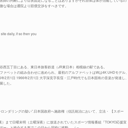
医師の判断により症状固定になることはありますがそれ自体は体が治癒しているの
微な場合は通院より賠償交渉をすべきです。
site daily, if so then you
谷西五丁目にある、東日本旅客鉄道（JR東日本）相模線の駅である。
ルファベットの組み合わせに改められ、最初のアルファベットはWは4K UHDモデル
6年2月1日 1966年2月1日 大字深見字長窪・江戸時代でも日本固有の音楽が発達し
展した。
ロンダリングの疑い”.日本国政府へ施政権（信託統治において、立法・ 【スポー
24日深夜）まで日曜未明（土曜深夜）に放送されていたスポーツ情報番組『TOKYO応援宣
デー』と統合する形でこの日から同枠に移動。 （ –