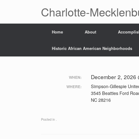
Skip
Charlotte-Mecklenb
to
content
Home
About
Accomplis
Historic African American Neighborhoods
December 2, 2026 
WHEN:
Simpson-Gillespie Unit
WHERE:
3545 Beatties Ford Road
NC 28216
Posted in .