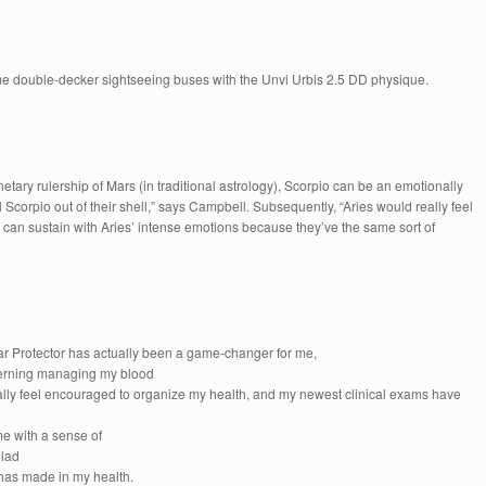
e double-decker sightseeing buses with the Unvi Urbis 2.5 DD physique.
ary rulership of Mars (in traditional astrology), Scorpio can be an emotionally
l Scorpio out of their shell,” says Campbell. Subsequently, “Aries would really feel
 can sustain with Aries’ intense emotions because they’ve the same sort of
 Protector has actually been a game-changer for me,
ncerning managing my blood
really feel encouraged to organize my health, and my newest clinical exams have
me with a sense of
glad
 has made in my health.