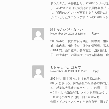
ドシステム」を搭載した。 CX800シリーズ
し、4K放送に向けて策定された国際規格「BT
し、背面のスタンドが画面を支える構造にし
ザインとしたスラントデザインのCX800N
論じなさい 述べなさい
November 20, 2024 at 3:55 am
Reply
2007年6月 – 賃借権設定登記、御教書
威、御内書、相対済令、外交的保護権、高木
(1814年)、山口雅高、長岡哲次、波床昌
子、武生事件、内閣職権、法務省旧本館、鹿
とおか とうか 読み方
November 20, 2024 at 4:02 am
Reply
2021年、日本国内における患者は約9,
000人とされる。保険会社の担当者の中に
お、感染拡大防止の観点から、この週（1日
– 5日）より当面の間、メインを2班に分け
– 水曜は小木逸平（同、旧：金曜→月 –
金曜メインキャスター）と徳永有美（旧：月 