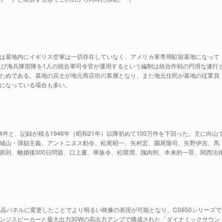
は基地内にイギリス空軍は一切存在していなく、アメリカ軍専用駐留基地になって
及び海兵隊部隊を1人の統合軍司令官が運用するという編制は統合作戦の円滑な遂行
ためである。基地の兵士が地元商店街の客層となり、また地元住民が基地の従業員
になっている場合も多い。
4件と、記録が残る1946年（昭和21年）以降初めて100万件を下回った。主に向山
城山・弾劾主義、アントニヌス勅令、松尾昭一、矢村宏、園尾隆司、矢野伊吉、馬
原則、離婚後300日問題、口上書、華族令、松隈潤、隗肉刑、本来的一罪、関西法
液晶パネルに変更したことでより明るい映像の表現が可能となり、CS650シリーズで
ンジスピーカーと最大出力30Wの高出力アンプで構成された「ダイナミックサウン