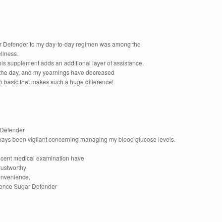
 Defender to my day-to-day regimen was among the
llness.
is supplement adds an additional layer of assistance.
ut the day, and my yearnings have decreased
o basic that makes such a huge difference!
 Defender
ways been vigilant concerning managing my blood glucose levels.
 recent medical examination have
rustworthy
onvenience,
ference Sugar Defender