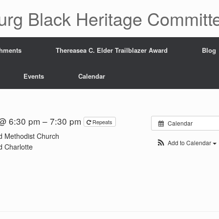
urg Black Heritage Committ
hments
Thereasea C. Elder Trailblazer Award
Blog
Events
Calendar
@ 6:30 pm – 7:30 pm
Repeats
Calendar
ed Methodist Church
Add to Calendar
 Charlotte