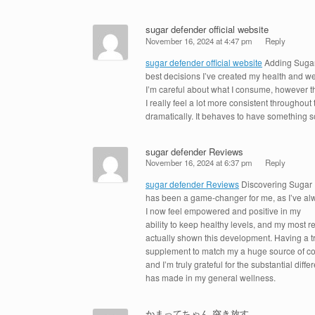
sugar defender official website
November 16, 2024 at 4:47 pm
Reply
sugar defender official website
Adding Sugar
best decisions I’ve created my health and we
I’m careful about what I consume, however th
I really feel a lot more consistent througho
dramatically. It behaves to have something s
sugar defender Reviews
November 16, 2024 at 6:37 pm
Reply
sugar defender Reviews
Discovering Sugar
has been a game-changer for me, as I’ve al
I now feel empowered and positive in my
ability to keep healthy levels, and my most
actually shown this development. Having a t
supplement to match my a huge source of c
and I’m truly grateful for the substantial dif
has made in my general wellness.
かまってちゃん 突き放す