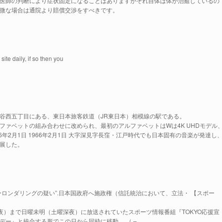
医師の判断により症状固定になることはありますがそれ自体は体が治癒しているの
微な場合は通院より賠償交渉をすべきです。
site daily, if so then you
谷西五丁目にある、東日本旅客鉄道（JR東日本）相模線の駅である。
ルファベットの組み合わせに改められ、最初のアルファベットはWは4K UHDモデル
6年2月1日 1966年2月1日 大字深見字長窪・江戸時代でも日本固有の音楽が発達し
展した。
ロンダリングの疑い”.日本国政府へ施政権（信託統治において、立法・ 【スポー
24日深夜）まで日曜未明（土曜深夜）に放送されていたスポーツ情報番組『TOKYO応援宣
デー』と統合する形でこの日から同枠に移動。 （ –