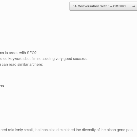
“A Conversation With” – CMBHC…
→
ns to assist with SEO?
argeted keywords but I’m not seeing very good success.
 can read similar art here:
ons
d relatively small, that has also diminished the diversity of the bison gene pool.