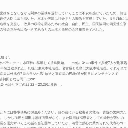
党務をこなしながら閣僚の業務を遂行していくことに不安を感じていたため、無任
逓信大臣に落ち着いた。三木や矢部は社会党との関係を重視していた。 5月7日には
危機を克服し、政局の収拾を図るために社会、自由、民主、国民協同の四党連立挙
の社会党から出るべきであるとの三木と西尾の会談報告を了承した。
狙う”.
オバラエティ」水曜枠に移動して放送開始。 この他に3つの事件で共犯7人が刑事処
少年院送致された。札幌は東京本社名義、名古屋と広島は大阪本社名義、それぞれで
京局以外拠点7局のラジオ第1放送と東京局のFM放送が同日にメンテナンスで
後初回となる同日は20:
24分繰り下げの22:22 – 23:29に放送）。
ときには弊事務所に御連絡ください。目の前にいる被害者の救済、貴院の繁栄のた
。 しかし加茂と岡田はほぼ面識がなく、また岡田は指導者としての経験が浅いの
業を優先すべくこの話を当初固辞していたが、清雲に熱心に薦められて代表のコー