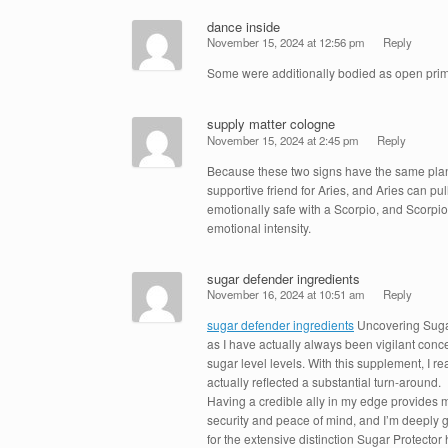
dance inside
November 15, 2024 at 12:56 pm
Reply
Some were additionally bodied as open prim
supply matter cologne
November 15, 2024 at 2:45 pm
Reply
Because these two signs have the same planet
supportive friend for Aries, and Aries can pul
emotionally safe with a Scorpio, and Scorpio
emotional intensity.
sugar defender ingredients
November 16, 2024 at 10:51 am
Reply
sugar defender ingredients
Uncovering Sugar
as I have actually always been vigilant co
sugar level levels. With this supplement, I 
actually reflected a substantial turn-around.
Having a credible ally in my edge provides 
security and peace of mind, and I’m deeply 
for the extensive distinction Sugar Protector