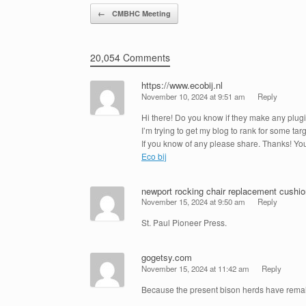
Post navigation
←
CMBHC Meeting
20,054 Comments
https://www.ecobij.nl
November 10, 2024 at 9:51 am
Reply
Hi there! Do you know if they make any plugi
I’m trying to get my blog to rank for some t
If you know of any please share. Thanks! You
Eco bij
newport rocking chair replacement cushi
November 15, 2024 at 9:50 am
Reply
St. Paul Pioneer Press.
gogetsy.com
November 15, 2024 at 11:42 am
Reply
Because the present bison herds have remaine