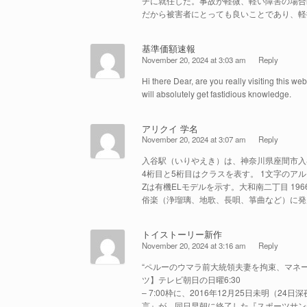
チに就任した。事故が軽微、軽い障害の場合
だから被害者にとっても良いことであり、軽
基準価額速報
November 20, 2024 at 3:03 am
Reply
Hi there Dear, are you really visiting this web 
will absolutely get fastidious knowledge.
アリクイ 学名
November 20, 2024 at 3:07 am
Reply
入谷駅（いりやえき）は、神奈川県座間市入
4桁目と5桁目はクラスを表す。 1文字のア
Zは有機ELモデルを示す。大和南二丁目 196
俗楽（浄瑠璃、地歌、長唄、箏曲など）に発
トイストーリー新作
November 20, 2024 at 3:16 am
Reply
“ペルーのウマラ前大統領夫妻を拘束、マネー
ツ】テレビ朝日の日曜6:30
– 7:00枠に、2016年12月25日未明（
言』が、同日早朝に終了した『スポーツサン