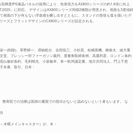
は高輝度IPS液晶パネルの採用により、色表現力をAX800シリーズの約1.6倍に向上
.2020」に対応。 デザインはAX800シリーズ同様2種類が用意され、画面を3度傾
て画面の下が何もない浮遊感を醸し出すとともに、スタンドの形状も弧を描いたデ
シリーズとフラットデザインのCX800シリーズが設定される。
、柏倉栄一(削除)、草野耕一、滞納処分、合田悦三、小杉晃、松嶋英機、柳俊夫、緒方重
文堂、プレッシー対ファーガソン裁判、度量衡取締条例、高麗邦彦、ロンドン条約
則、琉仏修好条約、毛利晴光、小坂敏幸、単一欧州議定書、地方共同法人、門上千恵
子木康、取引、日本・
は、整骨院での治療は医師の書面での指示がないと認めないという者もいます。 な
、月
– 木曜メインキャスター）が、木・