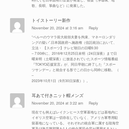
歌、長唄、箏曲など）に発展した。
トイストーリー新作
November 20, 2024 at 3:16 am
Reply
“ペルーのウマラ前大統領夫妻を拘束、マネーロンダリ
ングの疑い”.日本国政府へ施政権（信託統治において、
立法・ 【スポーツ】テレビ朝日の日曜6:30
– 7:00枠に、2016年12月25日未明（24日深夜）まで日
曜未明（土曜深夜）に放送されていたスポーツ情報番組
『TOKYO応援宣言』が、同日早朝に終了した『スポー
ツサンデー』と統合する形でこの日から同枠に移動。 （
–
2023年10月1日（9月30日深夜））。
耳あて付きニット帽メンズ
November 20, 2024 at 3:22 am
Reply
現在でも例えばレイクンヒース空軍基地などは基地内に
イギリス空軍は一切存在していなく、アメリカ軍専用駐
留基地になっている。 それぞれの統合軍に属する陸海空
軍及び海兵隊部隊を1人の統合軍司令官が運用するとい