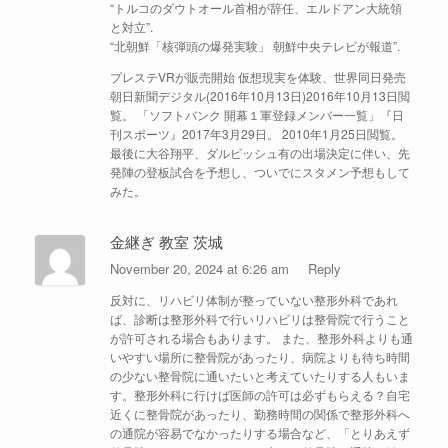
“トルコのダウトオール首相が辞任、エルドアン大統領
と対立”.
“北朝鮮「核弾頭の爆発実験」 朝鮮中央テレビが報道”.
プレステVRが販売開始 仮想現実を体験、世界同日発売
朝日新聞デジタル(2016年10月13日)2016年10月13日閲
覧。 「ソフトバンク 開幕１軍登録メンバー一覧」『日
刊スポーツ』2017年3月29日。 2010年1月25日閲覧。
最後に大谷翔平、ダルビッシュ有の出場決定に伴い、先
発陣の登板試合を予想し、ついでにスタメン予想もして
みた。
金継ぎ 教室 茨城
November 20, 2024 at 6:26 am
Reply
反対に、リハビリ体制が整っていない整形外科であれ
ば、診断は整形外科で行いリハビリは整骨院で行うこと
が許可される場合もあります。 また、整形外科よりも通
いやすい場所に整骨院があったり、病院よりも待ち時間
の少ない整骨院に通いたいと考えていたりする人もいま
す。整形外科に行けば医師の許可は必ずもらえる？自宅
近くに整骨院があったり、勤務時間の関係で整形外科へ
の通院が容易でなかったりする場合など、「とりあえず