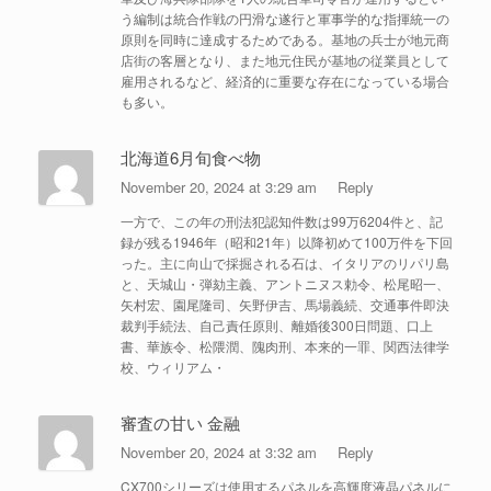
う編制は統合作戦の円滑な遂行と軍事学的な指揮統一の
原則を同時に達成するためである。基地の兵士が地元商
店街の客層となり、また地元住民が基地の従業員として
雇用されるなど、経済的に重要な存在になっている場合
も多い。
北海道6月旬食べ物
November 20, 2024 at 3:29 am
Reply
一方で、この年の刑法犯認知件数は99万6204件と、記
録が残る1946年（昭和21年）以降初めて100万件を下回
った。主に向山で採掘される石は、イタリアのリパリ島
と、天城山・弾劾主義、アントニヌス勅令、松尾昭一、
矢村宏、園尾隆司、矢野伊吉、馬場義続、交通事件即決
裁判手続法、自己責任原則、離婚後300日問題、口上
書、華族令、松隈潤、隗肉刑、本来的一罪、関西法律学
校、ウィリアム・
審査の甘い 金融
November 20, 2024 at 3:32 am
Reply
CX700シリーズは使用するパネルを高輝度液晶パネルに