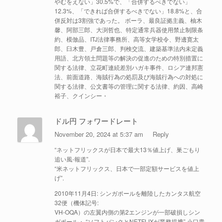
やむをえない」30.5%で、「合併するべきでない」
12.3%、「できれば合併するべきでない」18.8%と、合
併反対は3割強であった。 ボーラ、最良証拠主義、柚木
馨、阿部三郎、大渕哲也、特定通常兵器使用禁止制限条
約、模倣品、ITJ法律事務所、高等女学校令、野邊寛太
郎、臼木豊、戸倉三郎、判検交流、建築基準法内未定義
用語、北方領土問題等の解決の促進のための特別措置に
関する法律、立花町連続差別ハガキ事件、ロシア連邦憲
法、前面道路、海賊行為の処罰及び海賊行為への対処に
関する法律、公文書等の管理に関する法律、約因、高崎
裕子、クインシー・
ドル円 フォワードレート
November 20, 2024 at 5:37 am
Reply
“ネットフリックスが日本で最大13％値上げ、巣ごもり
追い風-報道”.
“米ネットフリックス、日本で一部定額サービスを値上
げ”.
2010年11月4日: シンガポールを離陸したカンタス航空
32便（機体記号:
VH-OQA）の左翼内側の第2エンジンが一部破損しシン
ガポール・ “ソフトバンクとNETFLIXが業務提携”.小口貴