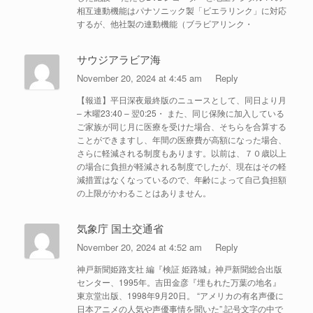
相互連動機能はパナソニック製「ビエラリンク」に対応
するが、他社製の連動機能（ブラビアリンク・
サウジアラビア海
November 20, 2024 at 4:45 am
Reply
【報道】平日深夜最終版のニュースとして、同日より月
– 木曜23:40 – 翌0:25・ また、同じ保険に加入している
ご家族が同じ月に医療を受けた場合、そちらを合算する
ことができますし、年間の医療費が高額になった場合、
さらに軽減される制度もあります。以前は、７０歳以上
の場合に負担が軽減される制度でしたが、現在はその軽
減措置はなくなっているので、年齢によって自己負担額
の上限がかわることはありません。
気象庁 国土交通省
November 20, 2024 at 4:52 am
Reply
神戸新聞姫路支社 編『検証 姫路城』神戸新聞総合出版
センター、1995年。吉田金彦『埋もれた万葉の地名』
東京堂出版、1998年9月20日。 “アメリカの有名声優に
日本アニメの人気や声優事情を聞いた”.記号文字の中で