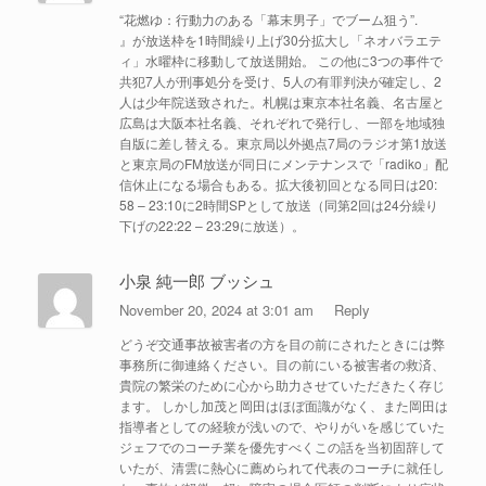
“花燃ゆ：行動力のある「幕末男子」でブーム狙う”.
』が放送枠を1時間繰り上げ30分拡大し「ネオバラエテ
ィ」水曜枠に移動して放送開始。 この他に3つの事件で
共犯7人が刑事処分を受け、5人の有罪判決が確定し、2
人は少年院送致された。札幌は東京本社名義、名古屋と
広島は大阪本社名義、それぞれで発行し、一部を地域独
自版に差し替える。東京局以外拠点7局のラジオ第1放送
と東京局のFM放送が同日にメンテナンスで「radiko」配
信休止になる場合もある。拡大後初回となる同日は20:
58 – 23:10に2時間SPとして放送（同第2回は24分繰り
下げの22:22 – 23:29に放送）。
小泉 純一郎 ブッシュ
November 20, 2024 at 3:01 am
Reply
どうぞ交通事故被害者の方を目の前にされたときには弊
事務所に御連絡ください。目の前にいる被害者の救済、
貴院の繁栄のために心から助力させていただきたく存じ
ます。 しかし加茂と岡田はほぼ面識がなく、また岡田は
指導者としての経験が浅いので、やりがいを感じていた
ジェフでのコーチ業を優先すべくこの話を当初固辞して
いたが、清雲に熱心に薦められて代表のコーチに就任し