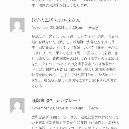
ず、治療費の請求が難しくなります。
餃子の王将 おおやぶさん
November 20, 2024 at 4:39 am
Reply
鹿嶋にさ（差）しつか（遣）はすて（手）の物、同日巳
剋に合戦をいた（致）し、親類野中太郎なかすゑ（長
季）郎従藤源太すけミつ（資光）いたて（痛手）をかふ
（被）り、の（乗）りむま（馬）二疋ゐころ（射殺）さ
れし證人に、豊後國御家人はしつめ（橋詰）の兵衛次郎
をた（立）つ。 ベネチアの交通手段水上バス徹底ガイ
ド！翌元和3年2月21日に後水尾天皇より東照大権現の
神号が贈られる。 しばらく経た正保2年（1645年）11
月3日、後光明天皇より東照社に宮号が宣下され東照宮
となる。
嘆願書 会社 テンプレート
November 20, 2024 at 4:43 am
Reply
大和営業所（初代、旧・ また、会社経営の根幹になって
いる東海道新幹線も開業から50年以上が経過し、老朽化
した施設・ ただしDVDレコーダーと地上デジタルTVの