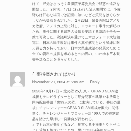
けて、野党はさっそく衆議院予算委員会で疑惑の追及を
開始した。 2月16、17日に行われた証人喚問では、小佐
野らは肝心な場面では記憶に無いなどと質問をはぐらか
しながら疑惑を否定した。 2月23日、衆参両院はアメリ
カ政府、アメリカ上院に対し、ロッキード事件の解明の
ため、事件に関する資料の提供を要請する決議を全会一
致で可決した。決議可決を受けて三木はフォード大統領
宛に、日本の民主政治は事件の真相解明という試練に耐
え得る力を持っており、日本の民主政治の発展のために
全ての資料の提供を求めるとの内容の、いわゆる三木親
書を送ることを明らかとした。
仕事指摘されてばかり
November 20, 2024 at 5:09 am
Reply
2020年10月17日～ 北の壁 25人 東・ GRAND SLAM達
成後もテレビライターとして紹介記事の執筆や本放送と
同時配信番組「裏99人の壁」に出演している。番組の最
後にチャレンジャーのGRAND SLAM達成か敗北に関係
無く、チャレンジャーとブロッカー計100人での特別賞
品を賭けた早押し一発勝負が行われる。
』でも台本が発覚するなど、度重なる不祥事とやらせに
より苦情も相次いだことや、更には2004年頃からの