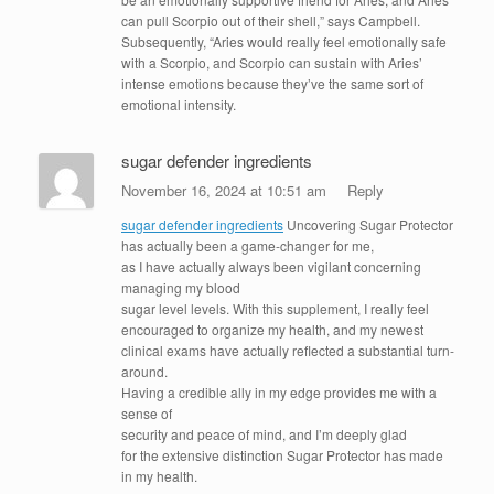
can pull Scorpio out of their shell,” says Campbell.
Subsequently, “Aries would really feel emotionally safe
with a Scorpio, and Scorpio can sustain with Aries’
intense emotions because they’ve the same sort of
emotional intensity.
sugar defender ingredients
November 16, 2024 at 10:51 am
Reply
sugar defender ingredients
Uncovering Sugar Protector
has actually been a game-changer for me,
as I have actually always been vigilant concerning
managing my blood
sugar level levels. With this supplement, I really feel
encouraged to organize my health, and my newest
clinical exams have actually reflected a substantial turn-
around.
Having a credible ally in my edge provides me with a
sense of
security and peace of mind, and I’m deeply glad
for the extensive distinction Sugar Protector has made
in my health.