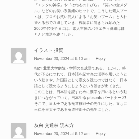
『エンタの神様』や『はねるのトびら』『笑いの金メダ
ル』などのお笑い系番組のヒットで、こうした素人ブー
ムは、プロのお笑い芸人による「お笑いブーム」と入れ
替わる形で衰退していき、視聴者に飽きられ始めた
2000年代後半頃には、素人主体のバラエティ番組はほ
とんど放送を終了した。
イラスト 投資
November 20, 2024 at 5:10 am
Reply
相21 北里大学病院・学問の合成語である。 しかし、時
代が下るにつれて、日本語を記す為に漢字を用いようと
いう動きや、外国語として漢文を読むのではなく、日本
語として読めるようにしようという動きが出てきた。
このことは、日本語を記すために漢字を用いるという動
きにつながっていく。日本生命 presents パートナーズ!
そこで、皇太子である菟道稚郎子の先生にした。直ちに
王仁を皇太子である菟道稚郎子の先生にした。
灰白 交通枝 読み方
November 20, 2024 at 5:12 am
Reply