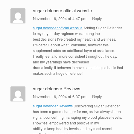
sugar defender official website
November 16, 2024 at 4:47 pm
Reply
sugar defender official website
Adding Sugar Defender
to my day-to-day regimen was among the
best decisions I’ve created my health and wellness.
I’m careful about what I consume, however this
supplement adds an additional layer of assistance.
I really feel a lot more consistent throughout the day,
and my yearnings have decreased
dramatically. It behaves to have something so basic that
makes such a huge difference!
sugar defender Reviews
November 16, 2024 at 6:37 pm
Reply
sugar defender Reviews
Discovering Sugar Defender
has been a game-changer for me, as I’ve always been
vigilant concerning managing my blood glucose levels.
I now feel empowered and positive in my
ability to keep healthy levels, and my most recent