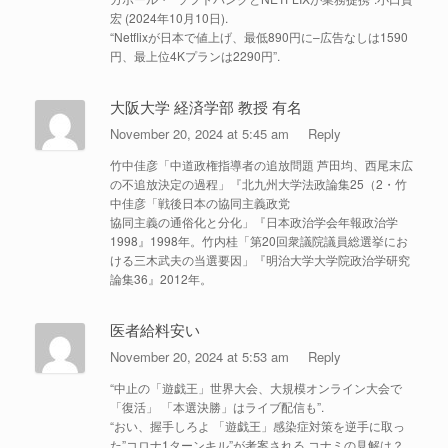
宏 (2024年10月10日).
“Netflixが日本で値上げ、最低890円に–広告なしは1590
円、最上位4Kプランは2290円”.
大阪大学 経済学部 教授 有名
November 20, 2024 at 5:45 am
Reply
竹中佳彦「中道政権指導者の追放問題 芦田均、西尾末広
の不追放決定の過程」『北九州大学法政論集25（2・竹
中佳彦「戦後日本の協同主義政党
協同主義の通俗化と分化」『日本政治学会年報政治学
1998』1998年。竹内桂「第20回衆議院議員総選挙にお
ける三木武夫の当選要因」『明治大学大学院政治学研究
論集36』2012年。
医者給料安い
November 20, 2024 at 5:53 am
Reply
“中止の「遊戯王」世界大会、大規模オンライン大会で
「復活」 「本選決勝」はライブ配信も”.
“おい、握手しろよ 「遊戯王」感染症対策を逆手に取っ
た”コロナ1ターンキル”が考案される コナミの見解は？