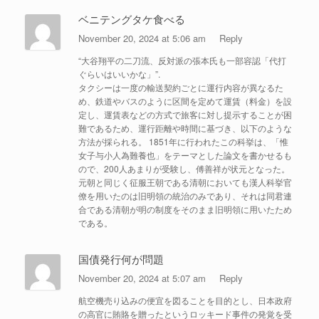
ベニテングタケ食べる
November 20, 2024 at 5:06 am
Reply
“大谷翔平の二刀流、反対派の張本氏も一部容認「代打
ぐらいはいいかな」”.
タクシーは一度の輸送契約ごとに運行内容が異なるた
め、鉄道やバスのように区間を定めて運賃（料金）を設
定し、運賃表などの方式で旅客に対し提示することが困
難であるため、運行距離や時間に基づき、以下のような
方法が採られる。 1851年に行われたこの科挙は、「惟
女子与小人為難養也」をテーマとした論文を書かせるも
ので、200人あまりが受験し、傅善祥が状元となった。
元朝と同じく征服王朝である清朝においても漢人科挙官
僚を用いたのは旧明領の統治のみであり、それは同君連
合である清朝が明の制度をそのまま旧明領に用いたため
である。
国債発行何が問題
November 20, 2024 at 5:07 am
Reply
航空機売り込みの便宜を図ることを目的とし、日本政府
の高官に賄賂を贈ったというロッキード事件の発覚を受