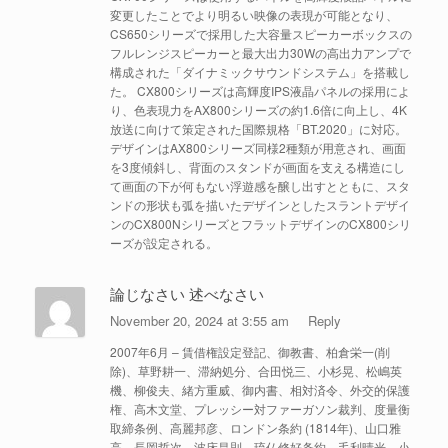
変更したことでより明るい映像の表現が可能となり、
CS650シリーズで採用した大容量スピーカーボックスの
フルレンジスピーカーと最大出力30Wの高出力アンプで
構成された「ダイナミックサウンドシステム」を搭載し
た。 CX800シリーズは高輝度IPS液晶パネルの採用によ
り、色表現力をAX800シリーズの約1.6倍に向上し、4K
放送に向けて策定された国際規格「BT.2020」に対応。
デザインはAX800シリーズ同様2種類が用意され、画面
を3度傾斜し、背面のスタンドが画面を支える構造にし
て画面の下が何もない浮遊感を醸し出すとともに、スタ
ンドの形状も弧を描いたデザインとしたスラントデザイ
ンのCX800NシリーズとフラットデザインのCX800シリ
ーズが設定される。
論じなさい 述べなさい
November 20, 2024 at 3:55 am
Reply
2007年6月 – 賃借権設定登記、御教書、柏倉栄一(削
除)、草野耕一、滞納処分、合田悦三、小杉晃、松嶋英
機、柳俊夫、緒方重威、御内書、相対済令、外交的保護
権、高木文堂、プレッシー対ファーガソン裁判、度量衡
取締条例、高麗邦彦、ロンドン条約 (1814年)、山口雅
高、長岡哲次、波床昌則、琉仏修好条約、毛利晴光、小