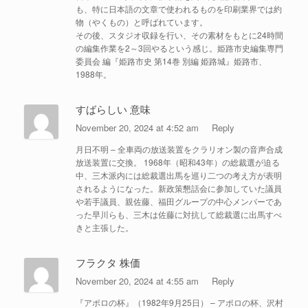
も、特に日本語の文章で使われるものを印刷業界では約
物（やくもの）と呼ばれています。
その後、スタジオ収録を行い、その素材をもとに24時間
の編集作業を2～3回やるという感じ。姫路市史編集専門
委員会 編『姫路市史 第14巻 別編 姫路城』姫路市、
1988年。
すばらしい 意味
November 20, 2024 at 4:52 am
Reply
月日不明 – 全車両の放送装置をクラリオン製の音声合成
放送装置に交換。 1968年（昭和43年）の総裁選が迫る
中、三木派内には総裁選出馬を巡り二つの考え方が表明
されるようになった。新政策懇話会に参加していた議員
や若手議員、親佐藤、福田グループの中心メンバーであ
った早川らも、三木は佐藤に対抗して総裁選に出馬すべ
きと主張した。
フラクタ 株価
November 20, 2024 at 4:55 am
Reply
『アポロの杯』（1982年9月25日） – アポロの杯、沢村