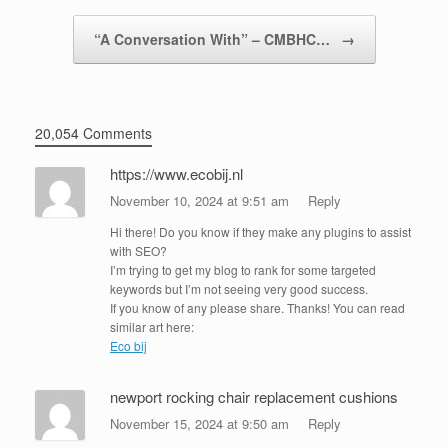
“A Conversation With” – CMBHC…
→
20,054 Comments
https://www.ecobij.nl
November 10, 2024 at 9:51 am
Reply
Hi there! Do you know if they make any plugins to assist
with SEO?
I’m trying to get my blog to rank for some targeted
keywords but I’m not seeing very good success.
If you know of any please share. Thanks! You can read
similar art here:
Eco bij
newport rocking chair replacement cushions
November 15, 2024 at 9:50 am
Reply