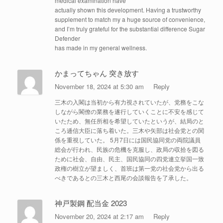
medical examination have
actually shown this development. Having a trustworthy
supplement to match my a huge source of convenience,
and I’m truly grateful for the substantial difference Sugar
Defender
has made in my general wellness.
かまってちゃん 突き放す
November 18, 2024 at 5:30 am
Reply
三木の入閣は当初から有力視されていたが、党務をこな
しながら閣僚の業務を遂行していくことに不安を感じて
いたため、無任所相を希望していたというが、結局のと
ころ逓信大臣に落ち着いた。三木や矢部は社会党との関
係を重視していた。 5月7日には国民協同党の両院議員
総会が行われ、民族の危機を克服し、政局の収拾を図る
ために社会、自由、民主、国民協同の四党連立挙国一致
政権の樹立が望ましく、首班は第一党の社会党から出る
べきであるとの三木と西尾の会談報告を了承した。
神戸製鋼 配当金 2023
November 20, 2024 at 2:17 am
Reply