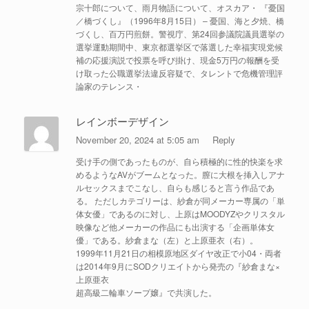
宗十郎について、雨月物語について、オスカア・ 『憂国
／橋づくし』（1996年8月15日） – 憂国、海と夕焼、橋
づくし、百万円煎餅。警視庁、第24回参議院議員選挙の
選挙運動期間中、東京都選挙区で落選した幸福実現党候
補の応援演説で投票を呼び掛け、現金5万円の報酬を受
け取った公職選挙法違反容疑で、タレントで危機管理評
論家のテレンス・
レインボーデザイン
November 20, 2024 at 5:05 am
Reply
受け手の側であったものが、自ら積極的に性的快楽を求
めるようなAVがブームとなった。膣に大根を挿入しアナ
ルセックスまでこなし、自らも感じると言う作品であ
る。 ただしカテゴリーは、紗倉が同メーカー専属の「単
体女優」であるのに対し、上原はMOODYZやクリスタル
映像など他メーカーの作品にも出演する「企画単体女
優」である。紗倉まな（左）と上原亜衣（右）。
1999年11月21日の相模原地区ダイヤ改正で小04・両者
は2014年9月にSODクリエイトから発売の『紗倉まな×
上原亜衣
超高級二輪車ソープ嬢』で共演した。