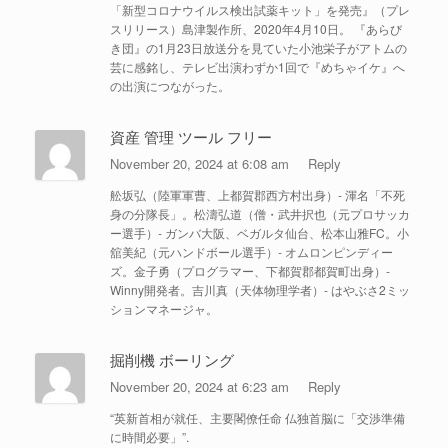
「新型コロナウイルス検出試薬キット」を発売』（プレ
スリリース）島津製作所、2020年4月10日。 『あらび
き団』の1月23日放送分を見ていた小池栄子がアトムの
芸に感銘し、テレビ出演わずか1回で『めちゃイケ』へ
の出演につながった。
資産 管理 ツール フリー
November 20, 2024 at 6:08 am
Reply
舩坂弘（陸軍軍曹、上都賀郡西方村出身）- 渾名「不死
身の分隊長」。松濤弘道（僧・武井択也（元プロサッカ
ー選手）- ガンバ大阪、ベガルタ仙台、松本山雅FC。小
舘美紀（元ハンドボール選手）- オムロンピンディー
ズ。金子勇（プログラマー、下都賀郡都賀町出身）-
Winny開発者。吉川真（天体物理学者）- はやぶさ2ミッ
ションマネージャ。
掘削機 ボーリング
November 20, 2024 at 6:23 am
Reply
“英新首相が就任、主要閣僚任命 仏独首脳に「交渉準備
に時間必要」”.