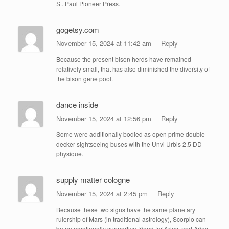
St. Paul Pioneer Press.
gogetsy.com
November 15, 2024 at 11:42 am
Reply
Because the present bison herds have remained
relatively small, that has also diminished the diversity of
the bison gene pool.
dance inside
November 15, 2024 at 12:56 pm
Reply
Some were additionally bodied as open prime double-
decker sightseeing buses with the Unvi Urbis 2.5 DD
physique.
supply matter cologne
November 15, 2024 at 2:45 pm
Reply
Because these two signs have the same planetary
rulership of Mars (in traditional astrology), Scorpio can
be an emotionally supportive friend for Aries, and Aries