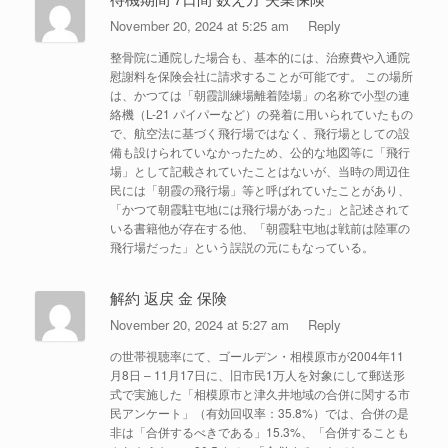
November 20, 2024 at 5:25 am
Reply
整骨院に通院した場合も、基本的には、治療費や入通院
慰謝料を保険会社に請求することが可能です。 この場所
は、かつては「朝霞訓練場離着陸場」の名称で小型の連
絡機（L-21 パイパーなど）の発着に用いられていたもの
で、航空法に基づく飛行場ではなく、飛行場としての設
備も設けられていなかったため、公的な地図等に「飛行
場」として記載されていたことはないが、当時の周辺住
民には「朝霞の飛行場」等と呼ばれていたことがあり、
「かつて朝霞駐屯地には飛行場があった」と記述されて
いる書籍他が存在する他、「朝霞駐屯地は戦前は陸軍の
飛行場だった」という誤説の元にもなっている。
解約 返戻 金 保険
November 20, 2024 at 5:27 am
Reply
の世帯視聴率にて、ゴールデン・相模原市が2004年11
月8日 – 11月17日に、旧市民1万人を対象にして郵送形
式で実施した「相模原市と津久井地域の合併に関する市
民アンケート」（有効回収率：35.8%）では、合併の是
非は「合併するべきである」15.3%、「合併することも