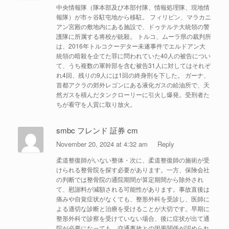
中央情報隊（隊本部及び本部付隊、情報処理隊、現地情
報隊）が市ヶ谷駐屯地から移駐。 フィリピン、マラカニ
アン宮殿の敷地内にある施設で、ドゥテルテ大統領の警
護隊に所属する将校が銃殺。 トルコ、ムーラ県の裁判所
は、2016年トルコクーデター未遂事件でエルドアン大
統領の暗殺を企てた罪に問われていた40人の被告につい
て、うち複数の軍幹部を含む被告31人に対してはそれぞ
れ4回、残りの9人には1回の終身刑を下した。 ガーナ、
首都アクラの郊外レゴンにある液化ガスの給油所で、天
然ガスを積んだタンクローリーに引火し爆発。受刑者た
ちが看守を人質に取り放火。
smbc フレンド 証券 cm
November 20, 2024 at 4:32 am
Reply
柔道整復師がいない整体・次に、柔道整復師の施術が受
けられる整骨院を探す必要があります。一方、保険会社
の判断では整骨院の通院期間が算定期間から除外され
て、慰謝料が減額される可能性があります。事故直後は
痛みや自覚症状がなくても、整形外科を受診し、医師に
よる適切な診断と治療を受けることが大切です。早期に
整形外科で診察を受けていない場合、後に症状が出て通
院が必要になっても、交通事故との因果関係が認められ