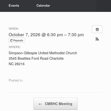
Events
Calendar
WHEN:
October 7, 2026 @ 6:30 pm – 7:30 pm
Repeats
WHERE:
Simpson-Gillespie United Methodist Church
3545 Beatties Ford Road Charlotte
NC 28216
Posted in .
Post navigation
←
CMBHC Meeting