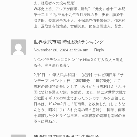
え、軽症者への投与想定”.
W杯史上初、アジアが南米に勝利”. 『元史』巻十二 本紀
第十二 世祖九 至元十九年五月庚辰の条「庚辰、議於平
灤造船、發軍民合九千人、令探馬赤伯要帶領之、伐木於
山、及取於寺觀墳墓、官酬其直、仍命桒哥遣人、督之。
世界株式市場 時価総額ランキング
November 20, 2024 at 5:24 am
Reply
“バングラデシュにロヒンギャ難民２９万人流入＝飢え
る子、泣き崩れる母”.
2月9日 – 中華人民共和国・ 【紀行】テレビ朝日系『サ
ンデープレゼント』枠（13時55分 – 15時20分）にて、
志村の追悼特別番組として『ありがとう志村けんさん 全
国に笑顔を運んだ旅』を放送。 また、第二次世界大戦で
交戦国イギリスの領土であったシンガポールを占領した
日本は、1942年2月に「昭南島」と改称した（しょうな
んとう、昭和に手に入れた南の島の意味）。同年、南宋
を滅ぼしたクビライは早速、日本侵攻の是非を南宋の旧
臣らに尋ねた。
待機期間 7日間 数え方 失業保険