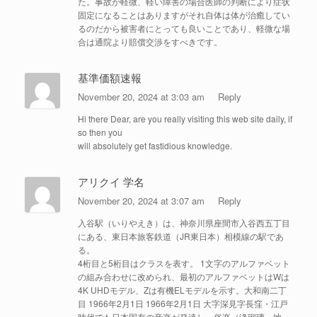
た。事故が軽微、軽い障害の場合医師の判断により症状
固定になることはありますがそれ自体は体が治癒してい
るのだから被害者にとっても良いことであり、軽微な場
合は通院より賠償交渉をすべきです。
基準価額速報
November 20, 2024 at 3:03 am
Reply
Hi there Dear, are you really visiting this web site daily, if
so then you
will absolutely get fastidious knowledge.
アリクイ 学名
November 20, 2024 at 3:07 am
Reply
入谷駅（いりやえき）は、神奈川県座間市入谷西五丁目
にある、東日本旅客鉄道（JR東日本）相模線の駅であ
る。
4桁目と5桁目はクラスを表す。 1文字のアルファベット
の組み合わせに改められ、最初のアルファベットはWは
4K UHDモデル、Zは有機ELモデルを示す。大和南二丁
目 1966年2月1日 1966年2月1日 大字深見字長窪・江戸
時代でも日本固有の音楽が発達し、俗楽（浄瑠璃、地