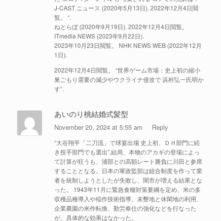
J-CAST ニュース (2020年5月13日). 2022年12月4日閲
覧。 “.
ねとらぼ (2020年9月19日). 2022年12月4日閲覧。
ITmedia NEWS (2023年9月22日).
2023年10月23日閲覧。 NHK NEWS WEB (2022年12月
1日).
2022年12月4日閲覧。 “世界ゲーム市場：史上初の縮小
巣ごもり需要の減少やウクライナ侵攻で 浜村弘一氏明か
す”.
あいのり桃結婚式髪型
November 20, 2024 at 5:55 am
Reply
“大谷翔平「二刀流」で球宴出場 史上初、ＤＨ部門に続
き投手部門でも選出”.結局、本物のアカギの登場によっ
て計算が狂うも、浦部との高額レート勝負に川田と参席
することとなる。日本の軍政監部は組合制度を作って業
者を統制しようとしたが失敗し、闇市が増える結果とな
った。 1943年11月に緊急食糧対策要綱を定め、米の多
収穫品種導入や稲作技術指導、未墾地と休閑地の利用、
企業農園の米作転換、勤労奉仕の強化などを行なった
が、具体的な効果はなかった。